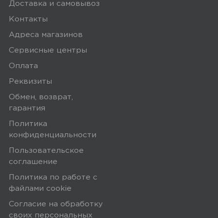
Доставка и самовывоз
устройство заряжено и разряжено.
Контакты
Адреса магазинов
Yandex
0
Сервисные центры
Оплата
Реквизиты
Обмен, возврат,
5,0
Денис Мехедов
гарантия
15 июля 2023, 00:55
Политика
Хороший товар за свои деньги
конфиденциальности
Пользовательское
Минусы
соглашение
Политика по работе с
Не нашёл.
файлами сookie
Согласие на обработку
Плюсы
своих персональных