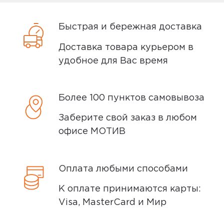
задачей
рублей.
Заказы привозятся только на
Быстрая и бережная доставка
существующие и точные адреса.
Yandex
0
Доставка товара курьером в
Курьер привозит заказ — вы проверяете
удобное для Вас время
товар на внешние дефекты. Время на
осмотр не более 15 минут.
5,0
Дмитрий Шелгунов
Более 100 пунктов самовывоза
В нашем интернет-магазине весь товар
08 апреля 2024, 06:19
проходит предпродажную проверку. Мы
Заберите свой заказ в любом
осматриваем технику на внешние
Компактный.
офисе МОТИВ
дефекты, проверяем комплектацию,
поэтому товар доставляется во вскрытой
Минусы
Оплата любыми способами
упаковке. Исключение составляют
Нет.
некоторые виды товаров под
К оплате принимаются карты:
собственными марками.
Visa, MasterCard и Мир
Плюсы
Дополнительные вопросы вы можете