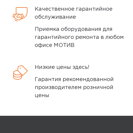
задать по телефону
8 (800) 240 0010
Отлично работает уже несколько
Качественное гарантийное
месяцев.
обслуживание
Приемка оборудования для
Yandex
0
гарантийного ремонта в любом
офисе МОТИВ
5,0
Имя скрыто
Низкие цены здесь!
31 июля 2024, 12:23
Гарантия рекомендованной
Покупала за 500 рублей, за эти
производителем розничной
деньги очень достойный товар,
цены
дороже был бы , рассматривала бы
другие варианты, с более большей
емкостью. По факту емкость 6600, это
в принципе и заявлено на коробке.