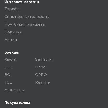
Посмотрим, сколько проработает
Интернет-магазин
устройство .
Тарифы
Смартфоны/телефоны
Минусы
Ноутбуки/планшеты
Один из разъемов не работает micro
Новинки
usb c, но он мне и не нужен. Долго
Акции
заряжается, но для меня тоже не
критично.
Бренды
Xiaomi
Samsung
Плюсы
ZTE
Honor
BQ
OPPO
Легкий, компактный, в упаковке был
шнур для зарядки устройства.
TCL
Realme
Хватает зарядить 11 айфон 1,5 раза.
MONSTER
Индикатор заряда устройства
простой в виде 3х маленьких
Покупателям
лампочек, предельно понятно, когда