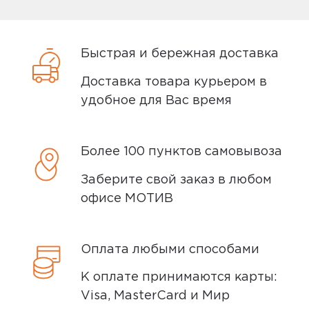
10
Самовывоз
Быстрая и бережная доставка
Вы можете забрать товар из
Доставка товара курьером в
ближайшего
пункта выдачи заказов
удобное для Вас время
Мотив. Самовывоз бесплатный. Мы
сообщим вам о возможной дате доставки
после того, как вы подтвердите заказ.
Более 100 пунктов самовывоза
Доставка курьером
Заберите свой заказ в любом
офисе МОТИВ
Доставка курьером производится на
следующий день после заказа (если
Оплата любыми способами
заказ был оформлен до 15.00). Вы можете
выбрать время доставки и удобный для
К оплате принимаются карты:
вас способ оплаты. Все детали вы
Visa, MasterCard и Мир
сможете
обсудить
с нашим