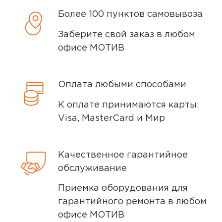
сообщим вам о возможной дате доставки
Более 100 пунктов самовывоза
после того, как вы подтвердите заказ.
Заберите свой заказ в любом
Доставка курьером
офисе МОТИВ
Доставка курьером производится на
следующий день после заказа (если
Оплата любыми способами
заказ был оформлен до 15.00). Вы можете
К оплате принимаются карты:
выбрать время доставки и удобный для
Visa, MasterCard и Мир
вас способ оплаты. Все детали вы
сможете
обсудить
с нашим
специалистом после оформления
Качественное гарантийное
покупки.
обслуживание
Условия доставки
Приемка оборудования для
гарантийного ремонта в любом
Доставка заказов производится
офисе МОТИВ