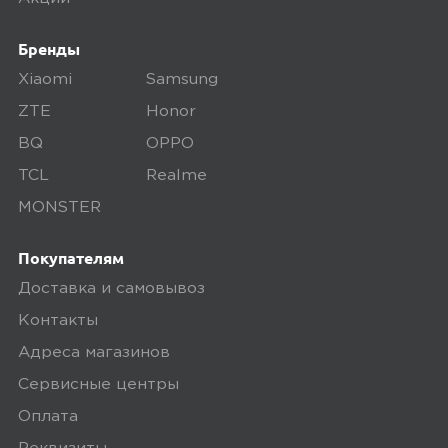
осматриваем технику на внешние
Бренды
дефекты, проверяем комплектацию,
поэтому товар доставляется во вскрытой
Xiaomi
Samsung
упаковке. Исключение составляют
ZTE
Honor
некоторые виды товаров под
BQ
OPPO
собственными марками.
TCL
Realme
Дополнительные вопросы вы можете
MONSTER
задать по телефону
8 (800) 240 0010
Покупателям
Доставка и самовывоз
Контакты
Адреса магазинов
Сервисные центры
Оплата