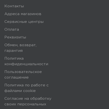
5,0
Анисат Нурмагомедова
Контакты
13 мая 2024, 14:11
Адреса магазинов
Сервисные центры
♥️
Оплата
Минусы
Реквизиты
Обмен, возврат,
Нет
гарантия
Политика
Плюсы
конфиденциальности
Все отлично
Пользовательское
соглашение
Политика по работе с
Yandex
0
файлами сookie
Согласие на обработку
своих персональных