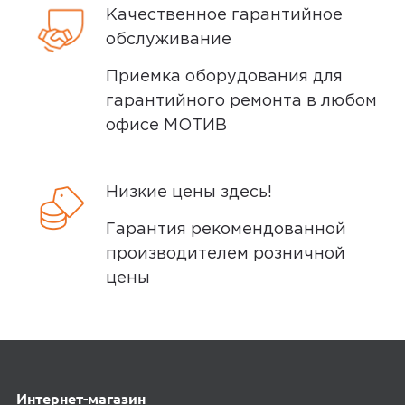
Чехол да
Качественное гарантийное
Yandex
1
Дополнительная комплектация расчёска,
обслуживание
гребёнка
Приемка оборудования для
гарантийного ремонта в любом
5,0
Анонимный покупатель
офисе МОТИВ
10 июля 2024, 20:42
отличный фен , рекомендую
Низкие цены здесь!
Гарантия рекомендованной
производителем розничной
megamarket
1
цены
5,0
Лазарь Г.
18 июля 2024, 08:04
Интернет-магазин