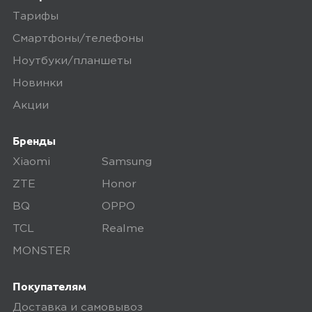
Отличный фен. Качество на высоте.
Тарифы
Замечаний за время использования
Смартфоны/телефоны
нет.
Ноутбуки/планшеты
Минусы
Новинки
Акции
За время использования не
обнаружено.
Бренды
Xiaomi
Samsung
Плюсы
ZTE
Honor
Отличный фен.
BQ
OPPO
TCL
Realme
MONSTER
megamarket
1
Покупателям
Доставка и самовывоз