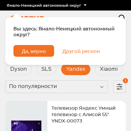
Ямало-Ненецкий автономный округ
Вы здесь: Ямало-Ненецкий автономный
округ?
Главная
Каталог
Бытовая техника и электроника
Да, верно
Другой регион
Бытовая техника и электроника
Dyson
SLS
Yandex
Xiaomi
1
По популярности
Подтвердите телефон
Введите код из СМС
Отправить код по СМС
Телевизор Яндекс Умный
телевизор с Алисой 55"
YNDX-00073
Отправить код еще раз через
сек.