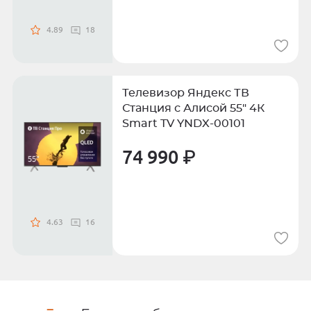
4.89
18
Телевизор Яндекс ТВ
Станция с Алисой 55" 4К
Smart TV YNDX-00101
74 990 ₽
4.63
16