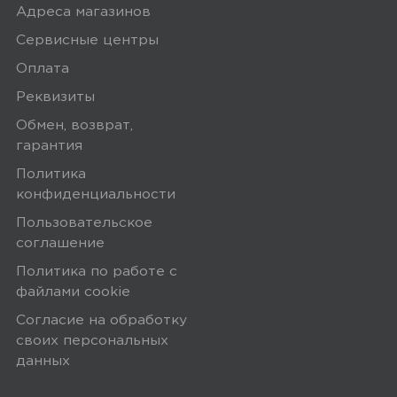
Адреса магазинов
Сервисные центры
Ozon
0
Оплата
Реквизиты
Обмен, возврат,
гарантия
5,0
Станислав О.
Политика
30 апреля 2025, 10:42
конфиденциальности
Работает без нейтрали, в разрыв
Пользовательское
цепи. L фаза, L1 нагрузка. Можно
соглашение
управлять любой беспроводной
Политика по работе с
кнопкой Aqara.
файлами сookie
Согласие на обработку
своих персональных
Ozon
0
данных