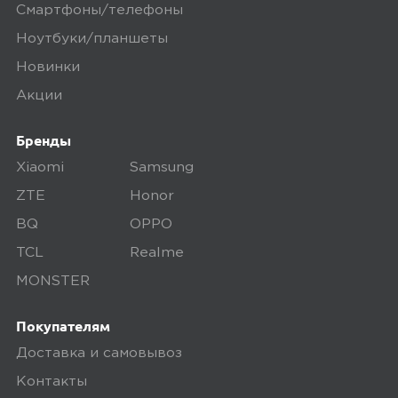
Смартфоны/телефоны
Ноутбуки/планшеты
5,0
Пользователь предпочёл
Новинки
скрыть свои данные
Акции
16 апреля 2025, 10:49
Бренды
сделано качественно, как будет
Xiaomi
Samsung
работать посмотрим.
ZTE
Honor
BQ
OPPO
Ozon
0
TCL
Realme
MONSTER
Покупателям
5,0
Алексей Г.
Доставка и самовывоз
28 октября 2024, 18:25
Контакты
работает