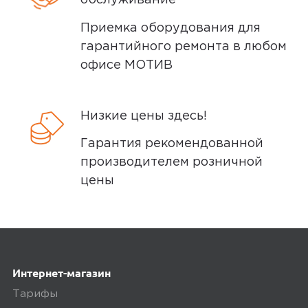
обслуживание
04 апреля 2025, 09:46
Приемка оборудования для
гарантийного ремонта в любом
офисе МОТИВ
Ozon
0
Низкие цены здесь!
5,0
Гарантия рекомендованной
Пользователь предпочёл
производителем розничной
скрыть свои данные
цены
28 октября 2024, 14:25
Со своими функциями справляется
хорошо.
Интернет-магазин
Ozon
0
Тарифы