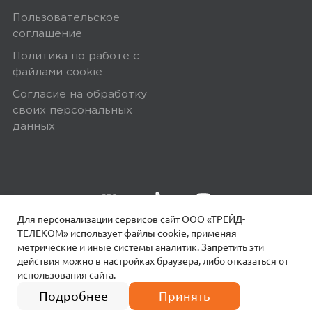
Пользовательское
соглашение
Политика по работе с
файлами сookie
Согласие на обработку
своих персональных
данных
Для персонализации сервисов сайт ООО «ТРЕЙД-
ТЕЛЕКОМ» использует файлы сookie, применяя
метрические и иные системы аналитик. Запретить эти
действия можно в настройках браузера, либо отказаться от
использования сайта.
18+
© 2026 МОТИВ.
Все права защищены!
Подробнее
Принять