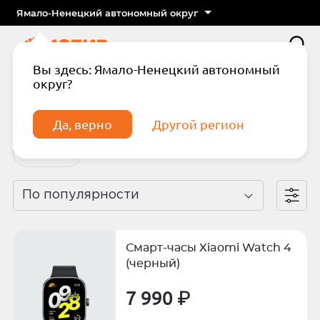
Ямало-Ненецкий автономный округ
Вы здесь: Ямало-Ненецкий автономный
округ?
Главная
Каталог
Смарт-часы
Watch 4
Watch 4
Да, верно
Другой регион
Xiaomi
По популярности
Подтвердите телефон
Введите код из СМС
Смарт-часы Xiaomi Watch 4
Отправить код по СМС
(черный)
7 990 ₽
Отправить код еще раз через
сек.