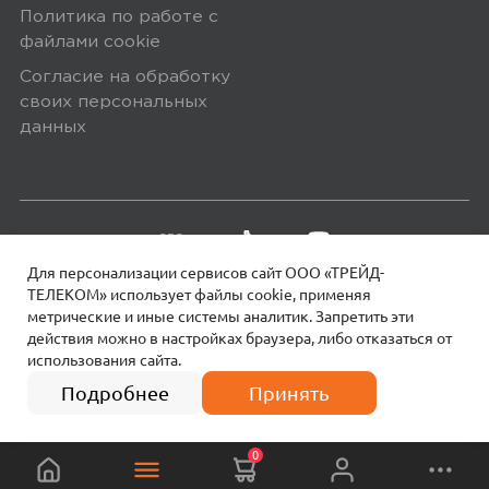
Политика по работе с
файлами сookie
Согласие на обработку
своих персональных
данных
Для персонализации сервисов сайт ООО «ТРЕЙД-
ТЕЛЕКОМ» использует файлы сookie, применяя
метрические и иные системы аналитик. Запретить эти
действия можно в настройках браузера, либо отказаться от
использования сайта.
18+
© 2026 МОТИВ.
Все права защищены!
Подробнее
Принять
0