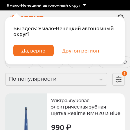
Ямало-Ненецкий автономный округ
Вы здесь: Ямало-Ненецкий автономный
округ?
Главная
Каталог
Аксессуары
Аксессуары
Да, верно
Другой регион
Adidas
Anker
Apple
BoraSCO
1
По популярности
Подтвердите телефон
Введите код из СМС
Ультразвуковая
Отправить код по СМС
электрическая зубная
щетка Realme RMH2013 Blue
Отправить код еще раз через
990 ₽
сек.