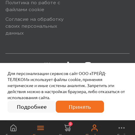
Политика по работе с
файлами сookie
Согласие на обработку
своих персональных
данных
Для персонализации сервисов сайт ООО «ТРЕЙД-
ТЕЛЕКОМ» использует файлы сookie, применяя
метрические и иные системы аналитик. Запретить эти
действия можно в настройках браузера, либо отказаться от
использования сайта.
18+
© 2026 МОТИВ.
Все права защищены!
4 платежа по
1 290
₽
322 руб.
Подробнее
Принять
0