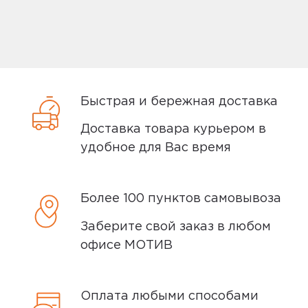
Способы доставки
Самовывоз или курьер
Самовывоз
Быстрая и бережная доставка
Доставка товара курьером в
Вы можете забрать товар из
удобное для Вас время
ближайшего
пункта выдачи заказов
Мотив. Самовывоз бесплатный. Мы
сообщим вам о возможной дате доставки
Более 100 пунктов самовывоза
после того, как вы подтвердите заказ.
Заберите свой заказ в любом
Доставка курьером
офисе МОТИВ
Доставка курьером производится на
следующий день после заказа (если
Оплата любыми способами