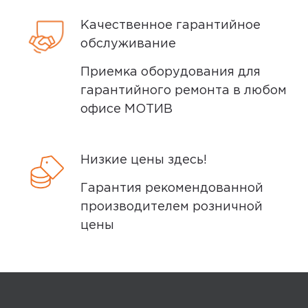
Талина Михайлова
задать по телефону
8 (800) 240 0010
20 мая 2025, 23:31
Качественное гарантийное
обслуживание
Сразу подцепился в Михоум, много
настроек под разное время суток,
Приемка оборудования для
таймер.
гарантийного ремонта в любом
офисе МОТИВ
Минусы
Нет
Низкие цены здесь!
Гарантия рекомендованной
Плюсы
производителем розничной
цены
Легко подключился, очень простое
управление
Yandex
0