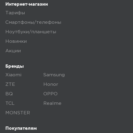
Интернет-магазин
Тарифы
Смартфоны/телефоны
4,0
Александр Яшков
Ноутбуки/планшеты
14 апреля 2025, 23:52
Новинки
ничего особенного, в принципе....
Акции
обычный ночник
Бренды
Минусы
Xiaomi
Samsung
не очень яркий дороговат
ZTE
Honor
BQ
OPPO
Плюсы
TCL
Realme
MONSTER
сенсор связь с Алисой голосовое
управление управление через
Покупателям
приложение