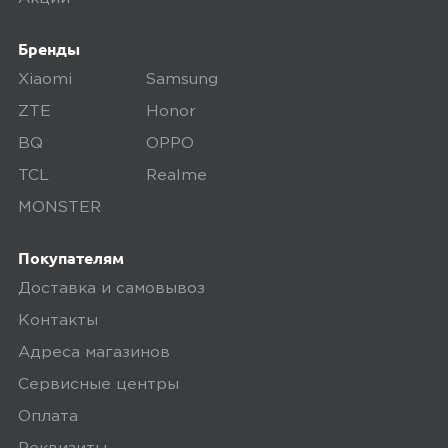
осматриваем технику на внешние
Бренды
дефекты, проверяем комплектацию,
поэтому товар доставляется во вскрытой
Xiaomi
Samsung
упаковке. Исключение составляют
ZTE
Honor
некоторые виды товаров под
BQ
OPPO
собственными марками.
TCL
Realme
Дополнительные вопросы вы можете
MONSTER
задать по телефону
8 (800) 240 0010
Покупателям
Доставка и самовывоз
Контакты
Адреса магазинов
Сервисные центры
Оплата