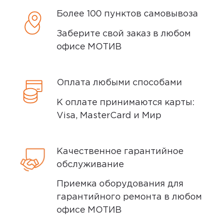
сообщим вам о возможной дате доставки
Более 100 пунктов самовывоза
после того, как вы подтвердите заказ.
Заберите свой заказ в любом
Доставка курьером
офисе МОТИВ
Доставка курьером производится на
следующий день после заказа (если
Оплата любыми способами
заказ был оформлен до 15.00). Вы можете
К оплате принимаются карты:
выбрать время доставки и удобный для
Visa, MasterCard и Мир
вас способ оплаты. Все детали вы
сможете
обсудить
с нашим
специалистом после оформления
Качественное гарантийное
покупки.
обслуживание
Условия доставки
Приемка оборудования для
гарантийного ремонта в любом
Доставка заказов производится
офисе МОТИВ