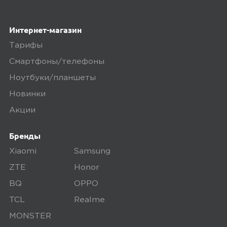
Компактный. Для работы нужен хаб
умного дома. Влажность и
Интернет-магазин
температуру в помещении меряет
Тарифы
хорошо.
Смартфоны/телефоны
Ноутбуки/планшеты
megamarket
0
Новинки
Акции
Бренды
5,0
Олег
Xiaomi
Samsung
07 апреля 2025, 20:09
ZTE
Honor
Работает, подключился к хаб м3 без
BQ
OPPO
проблем
TCL
Realme
MONSTER