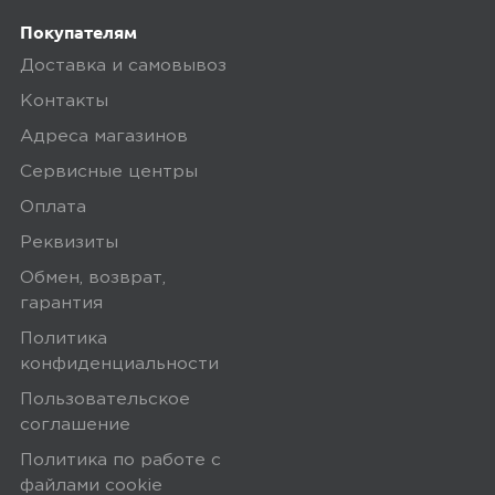
Ozon
0
Покупателям
Доставка и самовывоз
Контакты
5,0
Андрей
Адреса магазинов
26 мая 2025, 18:22
Сервисные центры
Всё работает
Оплата
Реквизиты
Плюсы
Обмен, возврат,
гарантия
Упаковка хорошая, по сравнению с
Политика
*** ( просто заводская упаковка ) тут
конфиденциальности
пакет ещё в что то замотанный
Пользовательское
соглашение
0
Политика по работе с
файлами сookie