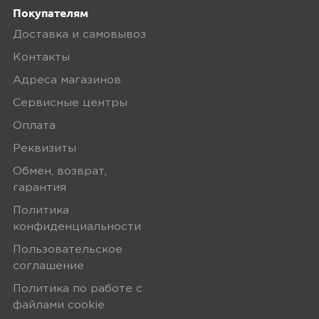
Возможность замены ремешка
Покупателям
есть
Доставка и самовывоз
Контакты
Защита от пыли
Адреса магазинов
есть
Сервисные центры
Защита от влаги
Оплата
есть
Реквизиты
Обмен, возврат,
гарантия
Политика
конфиденциальности
Пользовательское
соглашение
Политика по работе с
файлами сookie