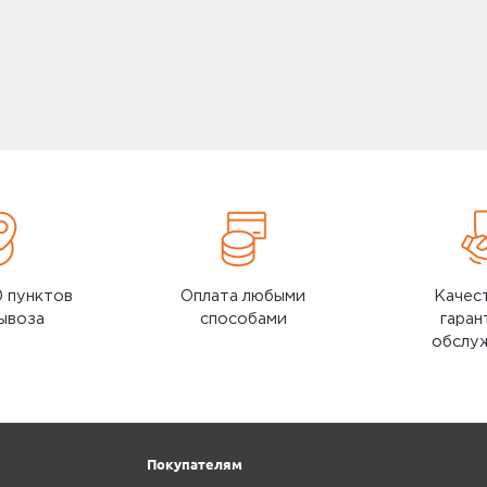
ефекты, проверяем комплектацию, поэтому товар
Samsung
е. Исключение составляют некоторые виды
.
Redmi Buds 3 Lite White
Карта памяти microSD EVO Plus 6
MC64GA/RU)
е задать по телефону
8 (800) 240 0010
ушники Xiaomi Redmi Buds 6
Карта памяти microSD EVO Plus 
SAMSUNG (MB-MC128GA/RU)
I Mi Automatic Foaming Soap
з мыла)
Карта памяти microSD EVO Plus
(MB-MC64KA/RU)
ушники Xiaomi Redmi Buds 5,
Беспроводные наушники Samsu
GalaxyBuds black
 Daypack (Orange)
Карта памяти microSD EVO Plus 3
MC32GA/RU)
Charger with GaN Tech
0 пунктов
Оплата любыми
Качес
Смотреть все
ывоза
способами
гаран
обслу
электрическая зубная щетка
Blue
Покупателям
электрическая зубная щетка
White