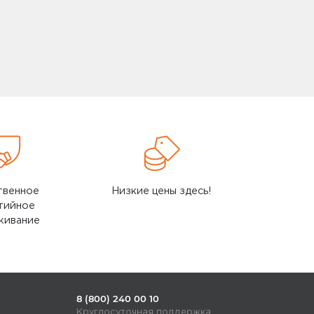
Смотреть все
Honor
4 GB (MB-
Беспроводные наушники HONOR CHOICE
EARBUDS X5 торговая марка LCHSE модель
LCTWS005
128GB
Портативная Bluetooth колонка Honor Choice
MusicBox M1, VNA-00, Edition, Black
 64Gb Samsung
Портативная Bluetooth колонка Honor Choice
MusicBox M1, VNA-00, Edition, Red
ng-R180
Гарнитура TWS EARBUDS X3 MOECEN MLN-00
5504AAAT HONOR
2 GB (MB-
Гарнитура EARBUDS LITE T0005 WH 55034426
HONOR
твенное
Низкие цены здесь!
тийное
Смотреть все
живание
8 (800) 240 00 10
Круглосуточная поддержка