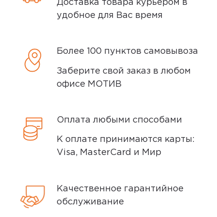
Доставка товара курьером в
во время его оформления, а также
удобное для Вас время
наличными или банковской картой при
получении. К оплате принимаются
карты: Visa, Mastercard и Мир.
Более 100 пунктов самовывоза
При оплате банковской картой при
Заберите свой заказ в любом
получении, вас могут попросить
офисе МОТИВ
предъявить российский или
заграничный паспорт, водительское
удостоверение или другой документ
Оплата любыми способами
удостоверяющий личность.
К оплате принимаются карты:
Visa, MasterCard и Мир
Способы доставки
Качественное гарантийное
Самовывоз или курьер
обслуживание