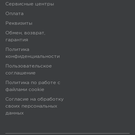
Сервисные центры
Курьер привозит заказ — вы проверяете
Оплата
товар на внешние дефекты. Время на
Реквизиты
осмотр не более 15 минут.
Обмен, возврат,
В нашем интернет-магазине весь товар
гарантия
проходит предпродажную проверку. Мы
Политика
осматриваем технику на внешние
конфиденциальности
дефекты, проверяем комплектацию,
Пользовательское
поэтому товар доставляется во вскрытой
соглашение
упаковке. Исключение составляют
Политика по работе с
некоторые виды товаров под
файлами сookie
собственными марками.
Согласие на обработку
Дополнительные вопросы вы можете
своих персональных
задать по телефону
8 (800) 240 0010
данных