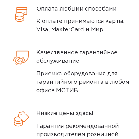
фонарика… а иногда он необходим.
Оплата любыми способами
Дополнительные вопросы вы можете
Пользуюсь)
задать по телефону
8 (800) 240 0010
К оплате принимаются карты:
Visa, MasterCard и Мир
Ozon
0
Качественное гарантийное
обслуживание
3,0
Артем Б.
Приемка оборудования для
17 июня 2025, 11:54
гарантийного ремонта в любом
офисе МОТИВ
Слабый, на 3 зарядки телефона и
хватает (хотя у телефона меньше
2000)
Низкие цены здесь!
Гарантия рекомендованной
Ozon
0
производителем розничной