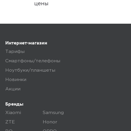
цены
5,0
Сабитов А.
17 июня 2025, 15:19
Интернет-магазин
компактный, удобный, мало весит
Тарифы
Смартфоны/телефоны
Ozon
0
Ноутбуки/планшеты
Новинки
Акции
5,0
Илья А.
Бренды
17 июня 2025, 15:27
Xiaomi
Samsung
отличный повербанк. Бери не листай
ZTE
Honor
дальше