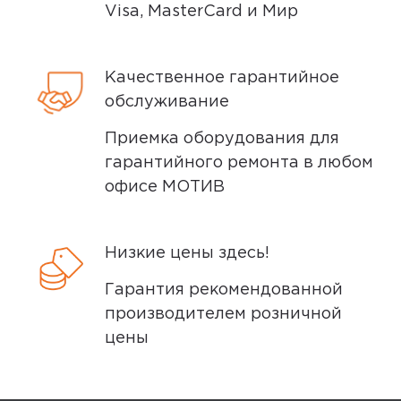
Дополнительные вопросы вы можете
встроенный
Visa, MasterCard и Мир
Это очень плохой телевизор, не
задать по телефону
8 (800) 240 0010
Стандарт Wi-Fi
вздумайте его покупать. Жутко
5 (802.11ac)
зависает и постоянно глючит.
Качественное гарантийное
Вобщем, дно.
обслуживание
Прием сигнала
Цифровые тюнеры
Приемка оборудования для
DVB-T2, DVB-C, DVB-S2, ATV
Ozon
0
гарантийного ремонта в любом
Телетекст
офисе МОТИВ
есть
4,0
Звук
Нина М.
Низкие цены здесь!
Мощность звука
24 марта 2025, 10:13
Гарантия рекомендованной
24 Вт
Хороший звук, удобное управление.
производителем розничной
Технология звука
Из минусов тяжело настроить
цены
Dolby Audio, DTS HD
приятные цвета изображения.
Сабвуфер
Постоянно приходится заходить в
нет