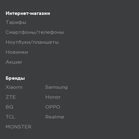
Интернет-магазин
Тарифы
5,0
Ирина Амирова
Смартфоны/телефоны
22 июня 2025, 00:06
Ноутбуки/планшеты
очень понравился к покупке
Новинки
рекомендую
Акции
Минусы
Бренды
-
Xiaomi
Samsung
ZTE
Honor
Плюсы
BQ
OPPO
TCL
Realme
бомбер классный
утеплённый,оверсайз
MONSTER