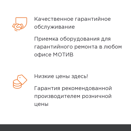
26 мая 2025, 21:28
рекомендую цена, начинка класс, в
Качественное гарантийное
семье три телефона tecno,
обслуживание
недостатков за два года пользования
не обнаружил
Приемка оборудования для
гарантийного ремонта в любом
Минусы
офисе МОТИВ
нет
Низкие цены здесь!
Плюсы
Гарантия рекомендованной
камера супер, батарею держит
производителем розничной
хорошо
цены
Yandex
0