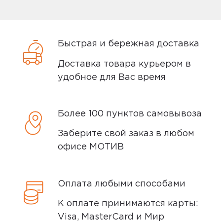
дефекты, проверяем комплектацию,
5,0
александр шокола
поэтому товар доставляется во вскрытой
21 июня 2025, 00:04
упаковке. Исключение составляют
Быстрая и бережная доставка
некоторые виды товаров под
ребëнок доволен, игры грузятся,
Доставка товара курьером в
собственными марками.
офисы работают
удобное для Вас время
Дополнительные вопросы вы можете
задать по телефону
8 (800) 240 0010
Плюсы
Более 100 пунктов самовывоза
всë работает,
Заберите свой заказ в любом
офисе МОТИВ
Yandex
0
Оплата любыми способами
К оплате принимаются карты:
5,0
ЮП
Visa, MasterCard и Мир