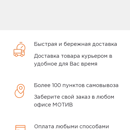
Самовывоз
Вы можете забрать товар из
ближайшего
пункта выдачи заказов
Быстрая и бережная доставка
Мотив. Самовывоз бесплатный. Мы
сообщим вам о возможной дате доставки
Доставка товара курьером в
после того, как вы подтвердите заказ.
удобное для Вас время
Доставка курьером
Более 100 пунктов самовывоза
Доставка курьером производится на
Заберите свой заказ в любом
следующий день после заказа (если
офисе МОТИВ
заказ был оформлен до 15.00). Вы можете
выбрать время доставки и удобный для
вас способ оплаты. Все детали вы
Оплата любыми способами
сможете
обсудить
с нашим