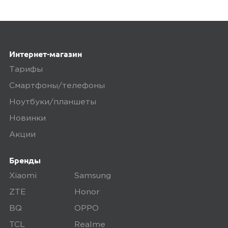
существующие и точные адреса.
Курьер привозит заказ — вы проверяете
товар на внешние дефекты. Время на
Интернет-магазин
осмотр не более 15 минут.
Тарифы
В нашем интернет-магазине весь товар
Смартфоны/телефоны
проходит предпродажную проверку. Мы
осматриваем технику на внешние
Ноутбуки/планшеты
дефекты, проверяем комплектацию,
Новинки
поэтому товар доставляется во вскрытой
Акции
упаковке. Исключение составляют
некоторые виды товаров под
Бренды
собственными марками.
Xiaomi
Samsung
Дополнительные вопросы вы можете
ZTE
Honor
задать по телефону
8 (800) 240 0010
BQ
OPPO
TCL
Realme