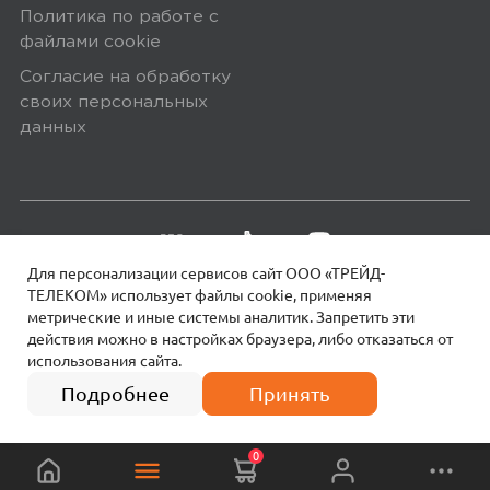
Политика по работе с
файлами сookie
Согласие на обработку
своих персональных
данных
Для персонализации сервисов сайт ООО «ТРЕЙД-
ТЕЛЕКОМ» использует файлы сookie, применяя
метрические и иные системы аналитик. Запретить эти
действия можно в настройках браузера, либо отказаться от
использования сайта.
18+
© 2026 МОТИВ.
Все права защищены!
99
₽
Подробнее
Принять
0