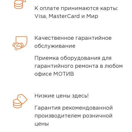
специалистом после оформления
К оплате принимаются карты:
покупки.
Visa, MasterCard и Мир
Условия доставки
Качественное гарантийное
Доставка заказов производится
обслуживание
курьером СДЭК по адресам в
Приемка оборудования для
Екатеринбурге, Нижнем Тагиле, Кургане
гарантийного ремонта в любом
и Сургуте.
офисе МОТИВ
Доставка бесплатная, если вы покупаете
товары дороже 3 000 рублей или в заказ
включен комплект подключения SIM-
Низкие цены здесь!
карты. Если сумма заказа менее 3000
Гарантия рекомендованной
рублей, то стоимость доставки 300
производителем розничной
рублей.
цены
Заказы привозятся только на