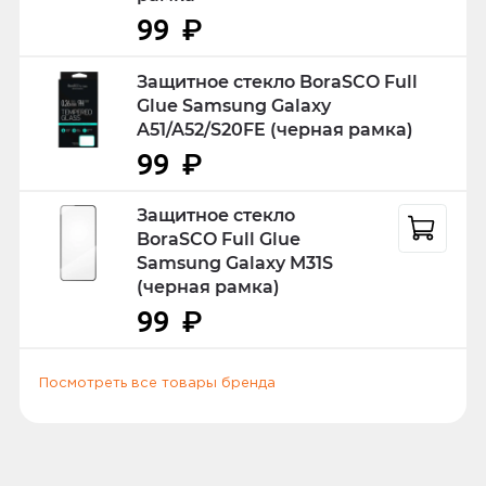
Оплатить заказ можно онлайн на сайте
Написать отзыв
99
₽
во время его оформления, а также
наличными или банковской картой при
Защитное стекло BoraSCO Full
получении. К оплате принимаются
Glue Samsung Galaxy
карты: Visa, Mastercard и Мир.
A51/A52/S20FE (черная рамка)
99
₽
При оплате банковской картой при
получении, вас могут попросить
Защитное стекло
предъявить российский или
BoraSCO Full Glue
заграничный паспорт, водительское
Samsung Galaxy M31S
удостоверение или другой документ
(черная рамка)
удостоверяющий личность.
99
₽
Посмотреть все товары бренда
Способы доставки
Самовывоз или курьер