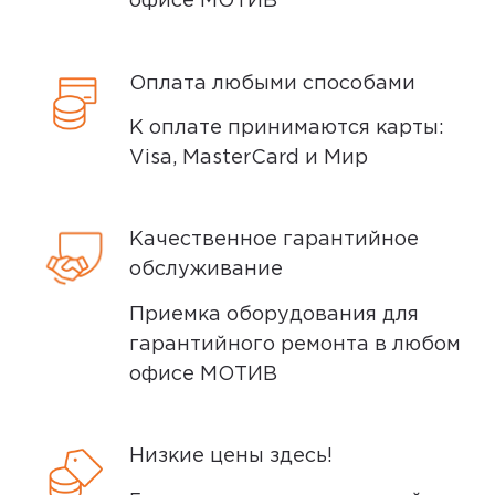
офисе МОТИВ
заказ был оформлен до 15.00). Вы можете
выбрать время доставки и удобный для
вас способ оплаты. Все детали вы
Оплата любыми способами
сможете
обсудить
с нашим
специалистом после оформления
К оплате принимаются карты:
покупки.
Visa, MasterCard и Мир
Условия доставки
Качественное гарантийное
Доставка заказов производится
обслуживание
курьером СДЭК по адресам в
Приемка оборудования для
Екатеринбурге, Нижнем Тагиле, Кургане
гарантийного ремонта в любом
и Сургуте.
офисе МОТИВ
Доставка бесплатная, если вы покупаете
товары дороже 3 000 рублей или в заказ
включен комплект подключения SIM-
Низкие цены здесь!
карты. Если сумма заказа менее 3000