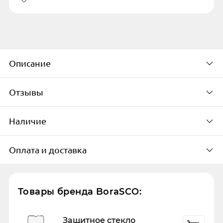
Описание
Отзывы
Закалённое стекло Borasco для Xiaomi
Redmi Note 10 Pro предназначено для
Наличие
защиты экрана при падении, от царапин и
Будьте первым, кто
потёртостей, олеофобное покрытие стекла
оставит свой отзыв
Оплата и доставка
передаёт приятные тактильные
Доступно в 1 пунктах выдачи в
ощущения.
городе
К сожалению, для данного товара пока нет
Способы оплаты
г. Салехард
отзывов, но ваш может быть первым.
Товары бренда BoraSCO:
Поделитесь с пользователями опытом
Онлайн на сайте или при
использования товара.
Защитное стекло