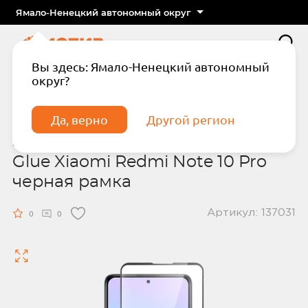
Ямало-Ненецкий автономный округ
Вы здесь: Ямало-Ненецкий автономный
округ?
Главная
Защитные стекла
Защитное стекло BoraSCO Full Glue Xiaomi
Redmi Note 10 Pro черная рамка
Да, верно
Другой регион
Защитное стекло BoraSCO Full
Glue Xiaomi Redmi Note 10 Pro
черная рамка
Артикул: 137031
Подтвердите телефон
Введите код из СМС
0
0
Отправить код по СМС
Отправить код еще раз через
сек.