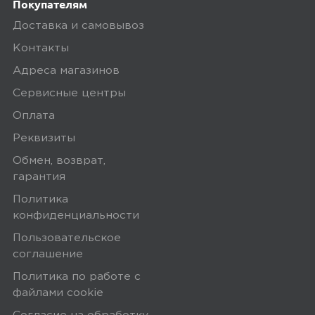
Покупателям
Доставка и самовывоз
хорошая колонка
Контакты
Минусы
Адреса магазинов
Сервисные центры
нет минусов
Оплата
Плюсы
Реквизиты
Обмен, возврат,
шикарная
гарантия
Политика
конфиденциальности
megamarket
0
Пользовательское
соглашение
Политика по работе с
файлами сookie
5,0
Алим К.