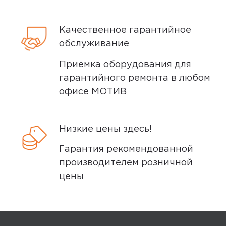
Дополнительные вопросы вы можете
megamarket
0
задать по телефону
8 (800) 240 0010
Качественное гарантийное
обслуживание
Приемка оборудования для
5,0
Елена С.
гарантийного ремонта в любом
09 ноября 2024, 18:28
офисе МОТИВ
Самая лучшая подоужка!!!!
Низкие цены здесь!
Минусы
Гарантия рекомендованной
Нет
производителем розничной
цены
Плюсы
Умная одно слово