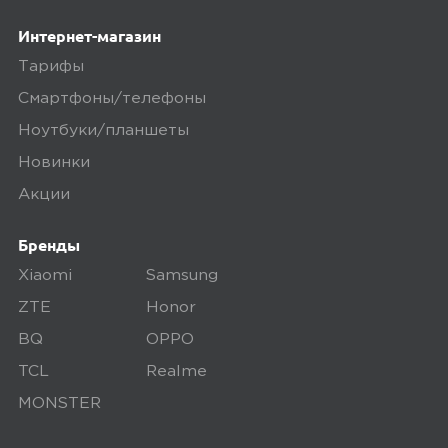
Интернет-магазин
megamarket
0
Тарифы
Смартфоны/телефоны
Ноутбуки/планшеты
5,0
МИХАИЛ П.
Новинки
10 декабря 2024, 15:24
Акции
Покупалась в подарок ребенку. она
счастлива))
Бренды
Xiaomi
Samsung
ZTE
Honor
megamarket
0
BQ
OPPO
TCL
Realme
MONSTER
5,0
Анонимный покупатель
01 мая 2025, 20:30